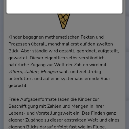
Kinder begegnen mathematischen Fakten und
Prozessen überall, manchmal erst auf den zweiten
Blick. Aber ständig wird gezählt, geordnet, aufgeteilt,
gewartet. Dieser eigentlich selbstverständlich-
natürliche Zugang zur Welt der Zahlen wird mit
Ziffern, Zahlen, Mengen
sanft und zielstrebig
unterfüttert und auf eine systematisierende Spur
gebracht.
Freie Aufgabenformate laden die Kinder zur
Beschäftigung mit Zahlen und Mengen in ihrer
Lebens- und Vorstellungswelt ein. Das Finden ganz
eigener Zugänge zu dieser abstrakten Welt und eines
eigenen Blicks darauf erfolgt fast wie im Fluge.