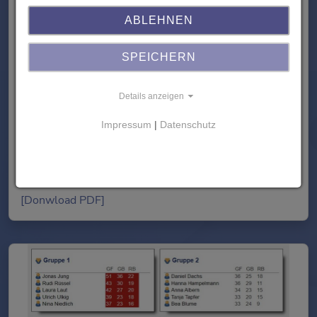
Am effektivsten sind eigene Förderstunden, in denen
ABLEHNEN
an den Übungspaketen gearbeitet werden kann. Aber
auch im regulären Unterricht ermöglichen die
SPEICHERN
Lernserver-Materialien Individualisierung und
Binnendifferenzierung.
Details anzeigen
Einige Anregungen für Einsatz und Anwendung finden
Impressum
|
Datenschutz
Sie in unserer Übersicht.
[Donwload PDF]