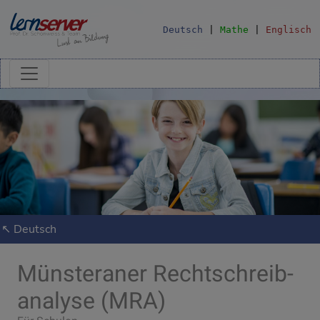
Deutsch
|
Mathe
|
Englisch
↖ Deutsch
Münsteraner Recht­schreib­
analyse (MRA)