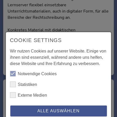
Lernserver flexibel einsetzbare
Unterrichtsmaterialien, auch in digitaler Form, für alle
Bereiche der Rechtschreibung an.
Konkretes Material mit didaktischen
Hintergrundinformationen eignet sich für die
COOKIE SETTINGS
punktuelle Bearbeitung von Fehlerschwerpunkten,
für die Einführung neuer Rechtschreibthemen sowie
Wir nutzen Cookies auf unserer Website. Einige von
für die sinnvolle Gestaltung von Vertretungsstunden.
ihnen sind essenziell, während andere uns helfen,
diese Website und Ihre Erfahrung zu verbessern.
[Weiter]
Notwendige Cookies
Statistiken
Förderkonzepte
Externe Medien
Für den Einsatz der individuellen oder Gruppen-
Fördermaterialien gibt es verschiedene Szenarien.
ALLE AUSWÄHLEN