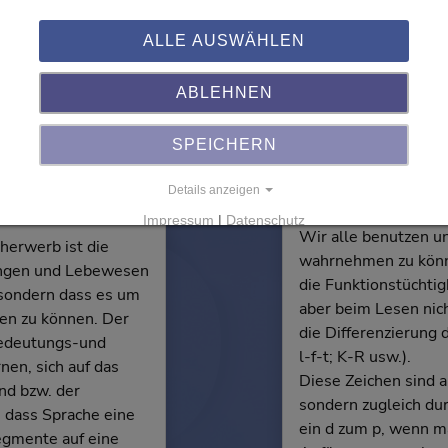
terg
ALLE AUSWÄHLEN
ABLEHNEN
SPEICHERN
ur einer
Die visue
Details anzeigen
Impressum
|
Datenschutz
Wir alle benutzen u
cherwerb ist die
wahrnehmen zu könn
 Dingen und Lebewesen
die Funktionstüchtig
 sondern dass es um
aber beim Lesen nic
en zu können. Der
die Differenzierung 
 bedeutungs-und
l-f-t; K-R usw.).
nen, sich auf das
Diese Zeichen sind a
nd bzw. der
sondern zugleich du
 dass Sprache eine
ein d zum p, wenn m
egmente auf eine