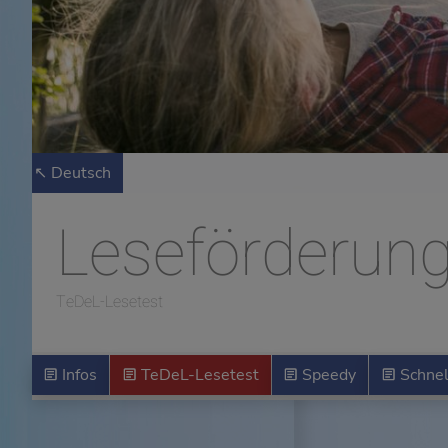
↖ Deutsch
Leseförderun
TeDeL-Lesetest
Infos
TeDeL-Lesetest
Speedy
Schnel