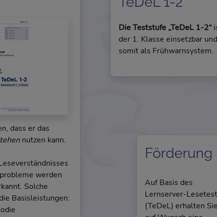
TeDeL 1-2
Die Teststufe „TeDeL 1-2“
i
der 1. Klasse einsetzbar und
somit als Frühwarnsystem.
en, dass er das
stehen
nutzen kann.
Förderung
 Leseverständnisses
seprobleme werden
Auf Basis des
rkannt. Solche
Lernserver-Lesetes
die Basisleistungen:
(TeDeL) erhalten Si
sodie