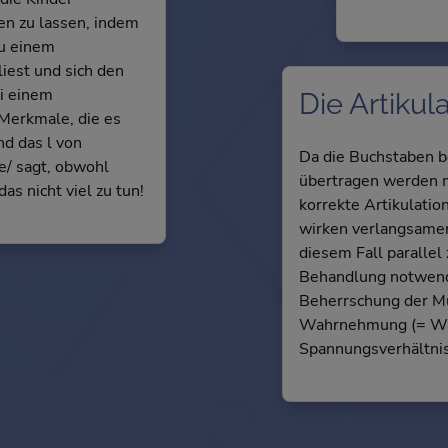
en zu lassen, indem
zu einem
liest und sich den
ei einem
Die Artikul
Merkmale, die es
nd das l von
Da die Buchstaben b
le/ sagt, obwohl
übertragen werden m
as nicht viel zu tun!
korrekte Artikulatio
wirken verlangsamen
diesem Fall paralle
Behandlung notwendi
Beherrschung der Mu
Wahrnehmung (= Wah
Spannungsverhältnis