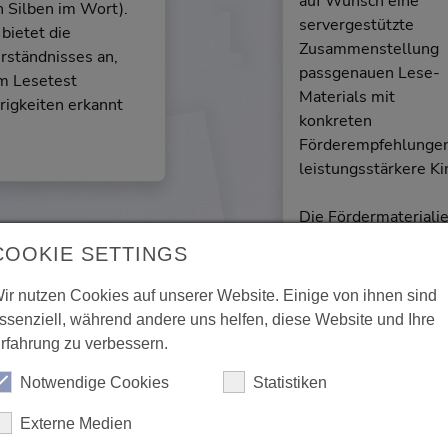
auf Wunsch eine
 Silben im Wort).
servergestützte
bietet die
Zusammenstellung
rständnisses an,
passgenauen Lese-
em Lesetest
Materials mit
rigkeiten erkannt
konkreten
Förderempfehlungen 
leistungsstärkere Ki
Die Fördermateriali
Silbenebene, diverse
COOKIE SETTINGS
lauttreuem Wortmate
Arbeitsheften, Sach
ir nutzen Cookies auf unserer Website. Einige von ihnen sind
Leseverstehens u.v.
ssenziell, während andere uns helfen, diese Website und Ihre
rfahrung zu verbessern.
Notwendige Cookies
Statistiken
Externe Medien