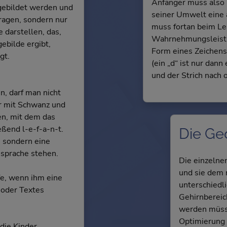
Anfänger muss also b
gebildet werden und
seiner Umwelt eine a
ragen, sondern nur
muss fortan beim Le
 darstellen, das,
Wahrnehmungsleistu
gebilde ergibt,
Form eines Zeichens
gt.
(ein „d“ ist nur dann
und der Strich nach 
n, darf man nicht
r mit Schwanz und
en, mit dem das
ßend l-e-f-a-n-t.
Die Ge
, sondern eine
ssprache stehen.
Die einzelne
und sie dem 
fe, wenn ihm eine
unterschiedl
 oder Textes
Gehirnbereic
werden müsse
Optimierung
 die Kinder