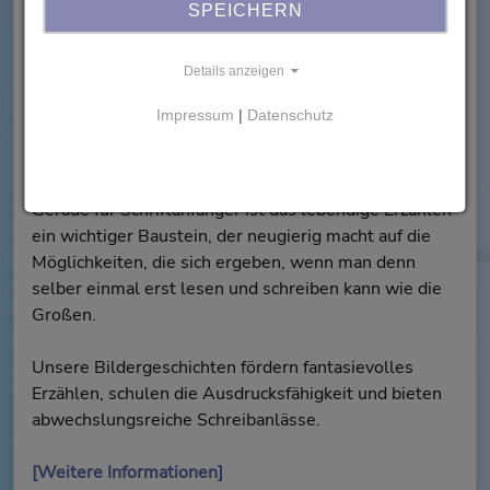
SPEICHERN
Details anzeigen
Impressum
|
Datenschutz
Gerade für Schriftanfänger ist das lebendige Erzählen
ein wichtiger Baustein, der neugierig macht auf die
Möglichkeiten, die sich ergeben, wenn man denn
selber einmal erst lesen und schreiben kann wie die
Großen.
Unsere Bildergeschichten fördern fantasievolles
Erzählen, schulen die Ausdrucksfähigkeit und bieten
abwechslungsreiche Schreibanlässe.
[Weitere Informationen]