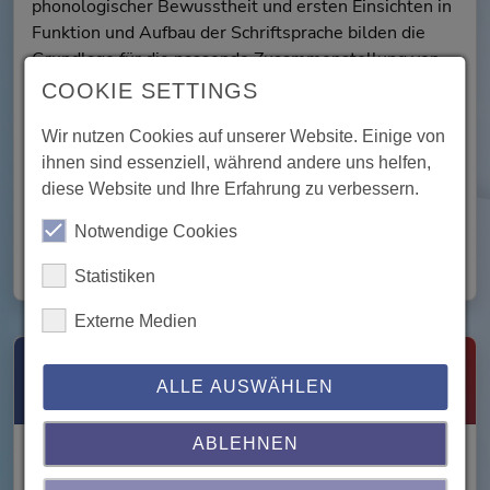
phonologischer Bewusstheit und ersten Einsichten in
Funktion und Aufbau der Schriftsprache bilden die
Grundlage für die passende Zusammenstellung von
Übungen, Spielen und Arbeitsblättern. In der
COOKIE SETTINGS
langjährigen Förderpraxis haben sich die Prinzipien
Systematik und Struktur, Abwechslung und Spaß
Wir nutzen Cookies auf unserer Website. Einige von
bewährt. Dabei wird die kognitive Förderung, also der
ihnen sind essenziell, während andere uns helfen,
Aufbau eines eigenen Verständnisses, über das reine
diese Website und Ihre Erfahrung zu verbessern.
Gedächtnistraining gestellt.
Notwendige Cookies
[Weitere Informationen]
Statistiken
Externe Medien
Bildergeschichten
ALLE AUSWÄHLEN
ABLEHNEN