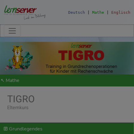
Deutsch
|
Mathe
|
Englisch
↖ Mathe
TIGRO
Elternkurs
Grundlegendes