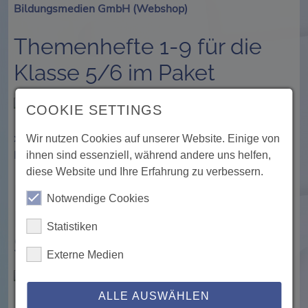
Bildungsmedien GmbH (Webshop)
Themenhefte 1-9 für die
Klasse 5/6 im Paket
COOKIE SETTINGS
>> Zu beziehen über Lernserver-Institut, Verlag für
Wir nutzen Cookies auf unserer Website. Einige von
Bildungsmedien GmbH (Webshop)
ihnen sind essenziell, während andere uns helfen,
diese Website und Ihre Erfahrung zu verbessern.
Lernserver Primo Paket -
Notwendige Cookies
Erstes Lesen und
Statistiken
Schreiben (Teil 1 + 2)
Externe Medien
ALLE AUSWÄHLEN