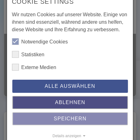
COOKIE SETTINGS
einfach eingepflegt und übersichtlich dargestellt
werden. Die Lehrkraft kann der Schülerübersicht auf
Wir nutzen Cookies auf unserer Website. Einige von
einen Blick die wichtigsten Informationen entnehmen.
ihnen sind essenziell, während andere uns helfen,
diese Website und Ihre Erfahrung zu verbessern.
Notwendige Cookies
Statistiken
Externe Medien
ALLE AUSWÄHLEN
ABLEHNEN
SPEICHERN
Für Eltern
Details anzeigen