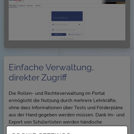
Einfache Verwaltung,
direkter Zugriff
Die Rollen- und Rechteverwaltung im Portal
ermöglicht die Nutzung durch mehrere Lehrkräfte,
ohne dass Informationen über Tests und Förderpläne
aus der Hand gegeben werden müssen. Dank Im- und
Export von Schülerlisten werden händische
Übertragungen von Daten vermieden und können