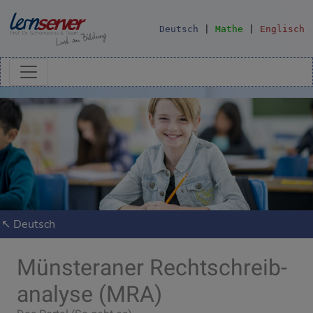
Deutsch
|
Mathe
|
Englisch
↖ Deutsch
Münsteraner Recht­schreib­
analyse (MRA)