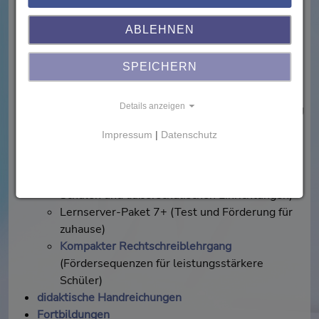
Übungshefte zur Rechtschreibung für die diversen
Klassenstufen in Printform
ABLEHNEN
Primo – Erstes Lesen und Schreiben
(nach ca. 5
Monaten Unterricht)
SPEICHERN
Fördermappen
(ab Klasse 2)
Themenhefte
(ab Klasse 5)
Details anzeigen
den
Lese-Test (TeDeL)
zur Diagnose und Förderung
der Lesekompetenz
Impressum
|
Datenschutz
erfolgssicheres Lesenlernen mit der Speedy-Reihe
spezielle Förderangebote für Jugendliche
Online-Test und individuelle Förderung
(in
Schulen und außerschulischen Einrichtungen)
Lernserver-Paket 7+ (Test und Förderung für
zuhause)
Kompakter Rechtschreiblehrgang
(Fördersequenzen für leistungsstärkere
Schüler)
didaktische Handreichungen
Fortbildungen