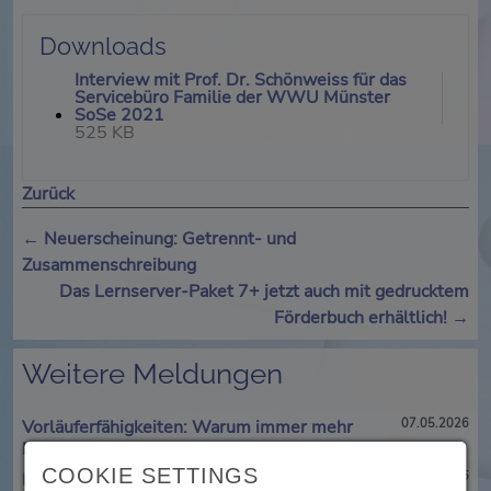
Downloads
Interview mit Prof. Dr. Schönweiss für das
Servicebüro Familie der WWU Münster
SoSe 2021
525 KB
Zurück
←
Neuerscheinung: Getrennt- und
Zusammenschreibung
Das Lernserver-Paket 7+ jetzt auch mit gedrucktem
Förderbuch erhältlich!
→
Weitere Meldungen
Vorläuferfähigkeiten: Warum immer mehr
07.05.2026
Kinder schon in der ersten Klasse scheitern
COOKIE SETTINGS
Bundesweite Umfrage: 85% der Schüler halten
26.01.2026