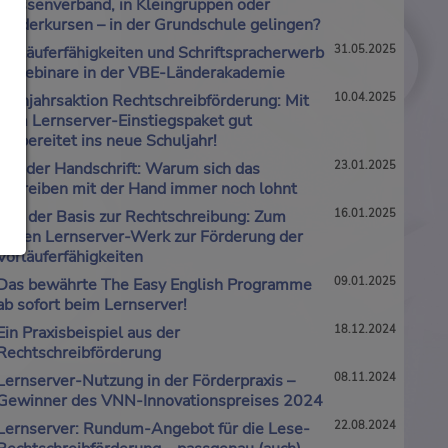
Klassenverband, in Kleingruppen oder
Förderkursen – in der Grundschule gelingen?
Vorläuferfähigkeiten und Schriftspracherwerb
31.05.2025
– Webinare in der VBE-Länderakademie
Frühjahrsaktion Rechtschreibförderung: Mit
10.04.2025
dem Lernserver-Einstiegspaket gut
vorbereitet ins neue Schuljahr!
Tag der Handschrift: Warum sich das
23.01.2025
Schreiben mit der Hand immer noch lohnt
Von der Basis zur Rechtschreibung: Zum
16.01.2025
neuen Lernserver-Werk zur Förderung der
Vorläuferfähigkeiten
Das bewährte The Easy English Programme
09.01.2025
ab sofort beim Lernserver!
Ein Praxisbeispiel aus der
18.12.2024
Rechtschreibförderung
Lernserver-Nutzung in der Förderpraxis –
08.11.2024
Gewinner des VNN-Innovationspreises 2024
Lernserver: Rundum-Angebot für die Lese-
22.08.2024