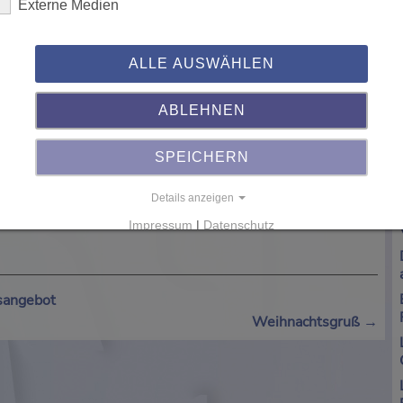
Externe Medien
ALLE AUSWÄHLEN
ook zur Rechtschreibförderung im Englischen; Grundlagen
978-3-940876-90-4
ABLEHNEN
" ist in erster Linie als Nachschlagewerk für Lehrer,
SPEICHERN
rungen und zahlreiche Schaubilder ermöglichen neue
chaubar zu machen. Preis: 15,80 Euro Bestellnummer:
Details anzeigen
Impressum
|
Datenschutz
sangebot
Weihnachtsgruß
→